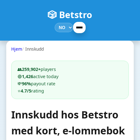
🎲 Betstro
Hjem
Innskudd
👥
259,902+
players
🟢
1,426
active today
💸
96%
payout rate
⭐
4.7/5
rating
Innskudd hos Betstro
med kort, e-lommebok